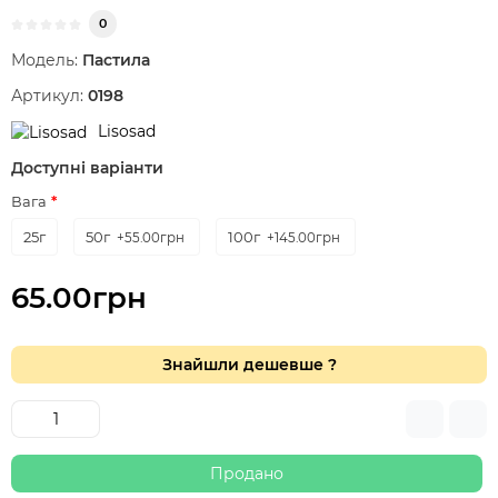
0
Модель:
Пастила
Артикул:
0198
Lisosad
Доступні варіанти
Вага
25г
50г
100г
+55.00грн
+145.00грн
65.00грн
Знайшли дешевше ?
Продано