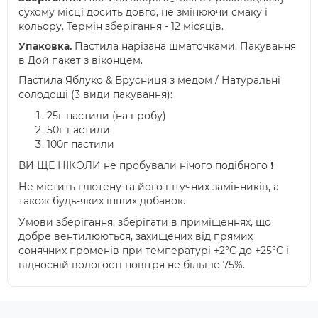
сухому місці досить довго, не змінюючи смаку і
кольору. Термін зберігання - 12 місяців.
Упаковка
.
Пастила нарізана шматочками. Пакування
в Дой пакет з віконцем.
Пастила Яблуко & Брусниця з медом / Натуральні
солодощі (3 види пакування):
25г пастили (на пробу)
50г пастили
100г пастили
ВИ ЩЕ НІКОЛИ не пробували нічого подібного ❗️
Не містить глютену та його штучних замінників, а
також будь-яких інших добавок.
Умови зберігання: зберігати в приміщеннях, що
добре вентилюються, захищених від прямих
сонячних променів при температурі +2°C до +25°C і
відносній вологості повітря не більше 75%.