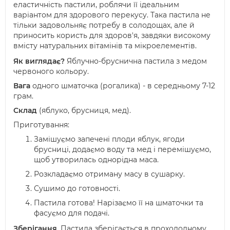
еластичність пастили, роблячи її ідеальним
варіантом для здорового перекусу. Така пастила не
тільки задовольняє потребу в солодощах, але й
приносить користь для здоров'я, завдяки високому
вмісту натуральних вітамінів та мікроелементів.
Як виглядає?
Яблучно-бруснична пастила з медом
червоного кольору.
Вага
одного шматочка (рогалика) - в середньому 7-12
грам.
Склад
(яблуко, брусниця, мед)
.
Приготування:
Замішуємо запечені плоди яблук, ягоди
брусниці, додаємо воду та мед і перемішуємо,
щоб утворилась однорідна маса.
Розкладаємо отриману масу в сушарку.
Сушимо до готовності.
Пастила готова! Нарізаємо її на шматочки та
фасуємо для подачі.
Зберігання.
Пастила зберігається в прохолодному