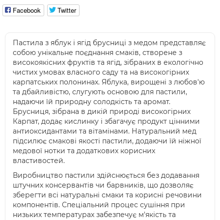
Facebook
Twitter
Пастила з яблук і ягід брусниці з медом представляє
собою унікальне поєднання смаків, створене з
високоякісних фруктів та ягід, зібраних в екологічно
чистих умовах власного саду та на високогірних
карпатських полонинах. Яблука, вирощені з любов'ю
та дбайливістю, слугують основою для пастили,
надаючи їй природну солодкість та аромат.
Брусниця, зібрана в дикій природі високогірних
Карпат, додає кислинку і збагачує продукт цінними
антиоксидантами та вітамінами. Натуральний мед
підсилює смакові якості пастили, додаючи їй ніжної
медової нотки та додаткових корисних
властивостей.
Виробництво пастили здійснюється без додавання
штучних консервантів чи барвників, що дозволяє
зберегти всі натуральні смаки та корисні речовини
компонентів. Спеціальний процес сушіння при
низьких температурах забезпечує м'якість та