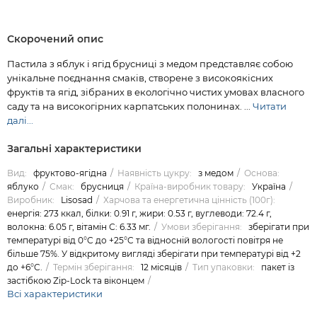
Скорочений опис
Пастила з яблук і ягід брусниці з медом представляє собою
унікальне поєднання смаків, створене з високоякісних
фруктів та ягід, зібраних в екологічно чистих умовах власного
саду та на високогірних карпатських полонинах. ...
Читати
далі...
Загальні характеристики
Вид:
фруктово-ягідна
Наявність цукру:
з медом
Основа:
яблуко
Смак:
брусниця
Країна-виробник товару:
Україна
Виробник:
Lisosad
Харчова та енергетична цінність (100г):
енергія: 273 ккал, білки: 0.91 г, жири: 0.53 г, вуглеводи: 72.4 г,
волокна: 6.05 г, вітамін С: 6.33 мг.
Умови зберігання:
зберігати при
температурі від 0°C до +25°C та відносній вологості повітря не
більше 75%. У відкритому вигляді зберігати при температурі від +2
до +6°C.
Термін зберігання:
12 місяців
Тип упаковки:
пакет із
застібкою Zip-Lock та віконцем
Всі характеристики