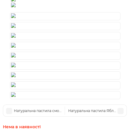
Натуральна пастила cмородинова з медом
Натуральна пастила Яблуко - Ви
Нема в наявностІ