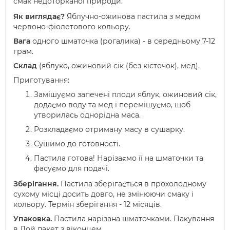
смак недоторканої природи.
Як виглядає?
Яблучно-ожинова пастила з медом
червоно-фіолетового кольору.
Вага
одного шматочка (рогалика) - в середньому 7-12
грам.
Склад
(яблуко, ожиновий сік (без кісточок), мед)
.
Приготування:
Замішуємо запечені плоди яблук, ожиновий сік,
додаємо воду та мед і перемішуємо, щоб
утворилась однорідна маса.
Розкладаємо отриману масу в сушарку.
Сушимо до готовності.
Пастила готова! Нарізаємо її на шматочки та
фасуємо для подачі.
Зберігання.
Пастила зберігається в прохолодному
сухому місці досить довго, не змінюючи смаку і
кольору. Термін зберігання - 12 місяців.
Упаковка
.
Пастила нарізана шматочками. Пакування
в Дой пакет з віконцем.