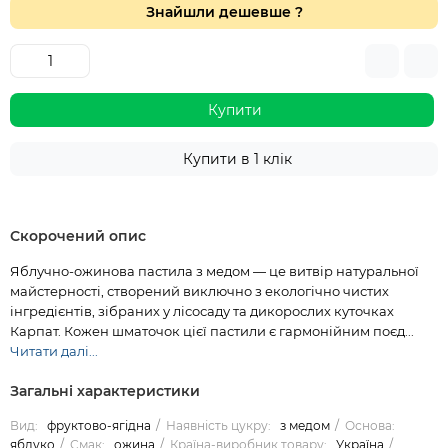
Знайшли дешевше ?
Купити
Купити в 1 клік
Скорочений опис
Яблучно-ожинова пастила з медом — це витвір натуральної
майстерності, створений виключно з екологічно чистих
інгредієнтів, зібраних у лісосаду та дикорослих куточках
Карпат. Кожен шматочок цієї пастили є гармонійним поєд...
Читати далі...
Загальні характеристики
Вид:
фруктово-ягідна
Наявність цукру:
з медом
Основа:
яблуко
Смак:
ожина
Країна-виробник товару:
Україна