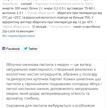
Виробник:
Lisosad
Харчова та енергетична цінність (100г):
енергія: 330 ккал, білки: 2 г, жири: 0,2-0.5 г, вуглеводи: 75-80 г,
волокна: 2-3 г.
Умови зберігання:
зберігати при температурі від
0°C до +25°C та відносній вологості повітря не більше 75%. У
відкритому вигляді зберігати при температурі від +2 до +6°C.
Термін зберігання:
12 місяців
Тип упаковки:
пакет із застібкою
Zip-Lock та віконцем
Всі характеристики
Facebook
Twitter
Яблучно-ожинова пастила з медом — це витвір
натуральної майстерності, створений виключно з
екологічно чистих інгредієнтів, зібраних у лісосаду
та дикорослих куточках Карпат. Кожен шматочок цієї
пастили є гармонійним поєднанням солодощі яблук і
легкої кислинки ожини, доповненого натуральним
медом, який додає неперевершену м'якість та
ароматну глибину.
Сировина для пастили вибирається з особливою