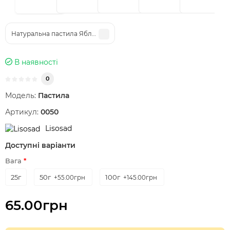
Натуральна пастила Яблуко - Вишня з медом
В наявності
0
Модель:
Пастила
Артикул:
0050
Lisosad
Доступні варіанти
Вага
25г
50г
100г
+55.00грн
+145.00грн
65.00грн