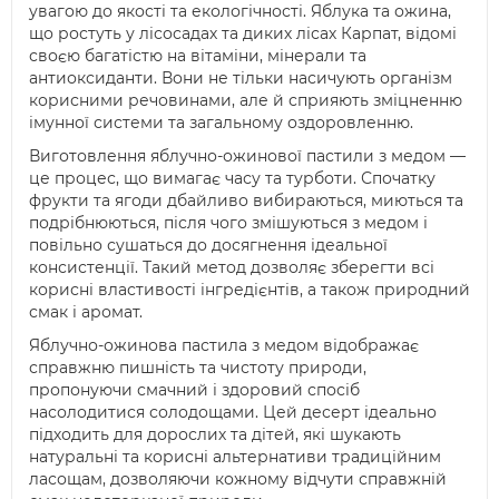
увагою до якості та екологічності. Яблука та ожина,
що ростуть у лісосадах та диких лісах Карпат, відомі
своєю багатістю на вітаміни, мінерали та
антиоксиданти. Вони не тільки насичують організм
корисними речовинами, але й сприяють зміцненню
імунної системи та загальному оздоровленню.
Виготовлення яблучно-ожинової пастили з медом —
це процес, що вимагає часу та турботи. Спочатку
фрукти та ягоди дбайливо вибираються, миються та
подрібнюються, після чого змішуються з медом і
повільно сушаться до досягнення ідеальної
консистенції. Такий метод дозволяє зберегти всі
корисні властивості інгредієнтів, а також природний
смак і аромат.
Яблучно-ожинова пастила з медом відображає
справжню пишність та чистоту природи,
пропонуючи смачний і здоровий спосіб
насолодитися солодощами. Цей десерт ідеально
підходить для дорослих та дітей, які шукають
натуральні та корисні альтернативи традиційним
ласощам, дозволяючи кожному відчути справжній