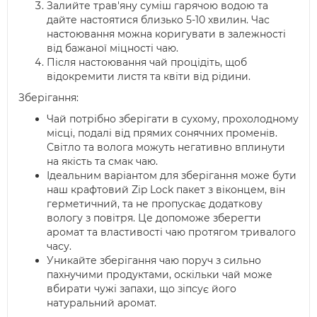
Залийте трав'яну суміш гарячою водою та
дайте настоятися близько 5-10 хвилин. Час
настоювання можна коригувати в залежності
від бажаної міцності чаю.
Після настоювання чай процідіть, щоб
відокремити листя та квіти від рідини.
Зберігання:
Чай потрібно зберігати в сухому, прохолодному
місці, подалі від прямих сонячних променів.
Світло та волога можуть негативно вплинути
на якість та смак чаю.
Ідеальним варіантом для зберігання може бути
наш крафтовий Zip Lock пакет з віконцем, він
герметичний, та не пропускає додаткову
вологу з повітря. Це допоможе зберегти
аромат та властивості чаю протягом тривалого
часу.
Уникайте зберігання чаю поруч з сильно
пахнучими продуктами, оскільки чай може
вбирати чужі запахи, що зіпсує його
натуральний аромат.