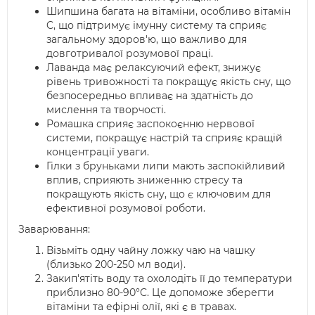
Шипшина багата на вітаміни, особливо вітамін
C, що підтримує імунну систему та сприяє
загальному здоров'ю, що важливо для
довготривалої розумової праці.
Лаванда має релаксуючий ефект, знижує
рівень тривожності та покращує якість сну, що
безпосередньо впливає на здатність до
мислення та творчості.
Ромашка сприяє заспокоєнню нервової
системи, покращує настрій та сприяє кращій
концентрації уваги.
Гілки з бруньками липи мають заспокійливий
вплив, сприяють зниженню стресу та
покращують якість сну, що є ключовим для
ефективної розумової роботи.
Заварювання:
Візьміть одну чайну ложку чаю на чашку
(близько 200-250 мл води).
Закип'ятіть воду та охолодіть її до температури
приблизно 80-90°C. Це допоможе зберегти
вітаміни та ефірні олії, які є в травах.