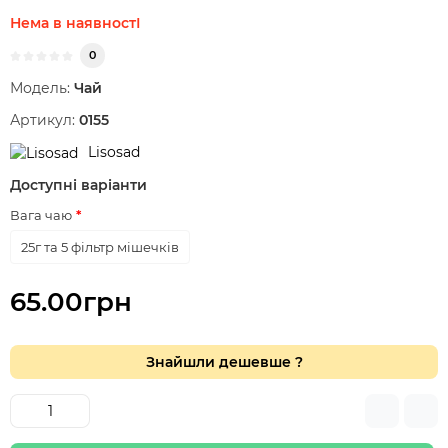
Нема в наявностІ
0
Модель:
Чай
Артикул:
0155
Lisosad
Доступні варіанти
Вага чаю
25г та 5 фільтр мішечків
65.00грн
Знайшли дешевше ?