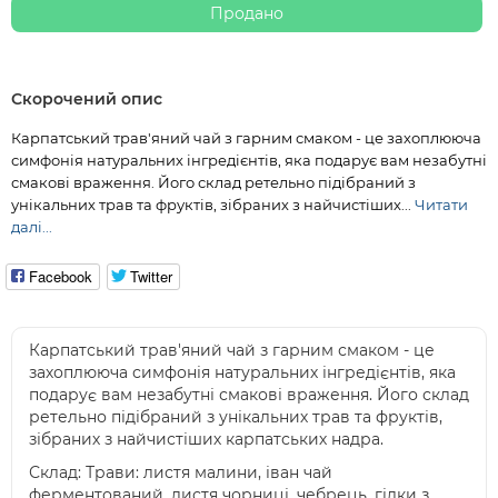
Продано
Скорочений опис
Карпатський трав'яний чай з гарним смаком - це захоплююча
симфонія натуральних інгредієнтів, яка подарує вам незабутні
смакові враження. Його склад ретельно підібраний з
унікальних трав та фруктів, зібраних з найчистіших...
Читати
далі...
Facebook
Twitter
Карпатський трав'яний чай з гарним смаком - це
захоплююча симфонія натуральних інгредієнтів, яка
подарує вам незабутні смакові враження. Його склад
ретельно підібраний з унікальних трав та фруктів,
зібраних з найчистіших карпатських надра.
Склад: Трави: листя малини, іван чай
ферментований, листя чорниці, чебрець, гілки з