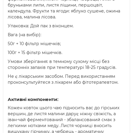
бруньками липи, листя ліщини, першоцвіт,
календула. Фрукти та ягоди: яблуко сушене, ожина
лісова, малина лісова.
Упаковка: Дой пак з віконцем.
Вага (на вибір):
50г + 10 фільтр мішечків;
100г + 15 фільтр мішечків.
Умови зберігання: в темному сухому місці без
сторонніх запахів при температурі 18-25 градусів.
Не є лікарським засобом. Перед використанням
проконсультуйтеся з лікарем або фітотерапевтом.
Активні компоненти:
Кожен ковток цього чаю підносить вас до гірських
вершин, де листя малини дарує ніжну свіжість, а
іван-чай ферментований - збалансований смак з
легкими нотками меду. Листя чорниці вносить
вишукану гірчинку, а чебрець - ароматичну