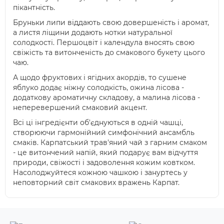
пікантність.
Бруньки липи віддають свою довершеність і аромат,
а листя ліщини додають нотки натуральної
солодкості. Першоцвіт і календула вносять свою
свіжість та витонченість до смакового букету цього
чаю.
А щодо фруктових і ягідних акордів, то сушене
яблуко додає ніжну солодкість, ожина лісова -
додаткову ароматичну складову, а малина лісова -
неперевершений смаковий акцент.
Всі ці інгредієнти об'єднуються в одній чашці,
створюючи гармонійний симфонічний ансамбль
смаків. Карпатський трав'яний чай з гарним смаком
- це витончений напій, який подарує вам відчуття
природи, свіжості і задоволення кожим ковтком.
Насолоджуйтеся кожною чашкою і зануртесь у
неповторний світ смакових вражень Карпат.