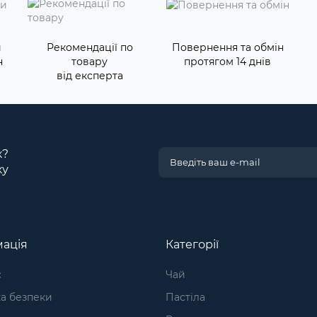
и
Рекомендації по
Повернення та обмін
н
товару
протягом 14 днів
від експерта
к?
ку
ація
Категорії
с
Чай
а безпеки
Пастіла