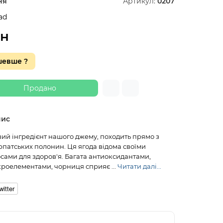
ня
Артикул:
0207
ad
рн
шевше ?
Продано
пис
ий інгредієнт нашого джему, походить прямо з
рпатських полонин. Ця ягода відома своїми
ами для здоров'я. Багата антиоксидантами,
кроелементами, чорниця сприяє ...
Читати далі...
witter