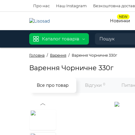
Про нас
Наш Instagram
Безкоштовна доставк
NEW
Новинки
Каталог товарів
Головна
Варення
Варення Чорничне 330г
Варення Чорничне 330г
0
Все про товар
Відгуки
Питан