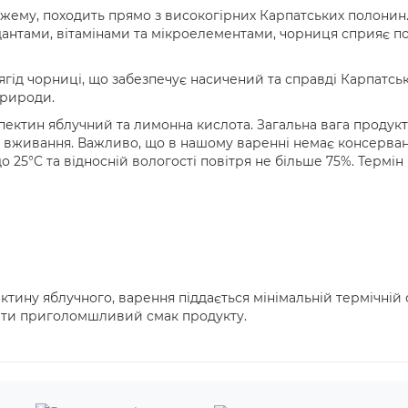
жему, походить прямо з високогірних Карпатських полонин
дантами, вітамінами та мікроелементами, чорниця сприяє п
гід чорниці, що забезпечує насичений та справді Карпатськ
природи.
 пектин яблучний та лимонна кислота. Загальна вага продукт
 вживання. Важливо, що в нашому варенні немає консервант
 25°C та відносній вологості повітря не більше 75%. Термін
тину яблучного, варення піддається мінімальній термічній 
лити приголомшливий смак продукту.