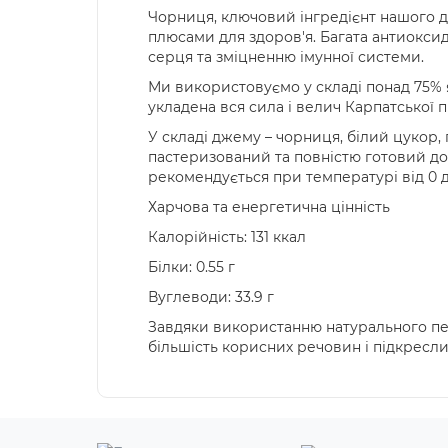
Чорниця, ключовий інгредієнт нашого д
плюсами для здоров'я. Багата антиокси
серця та зміцненню імунної системи.
Ми використовуємо у складі понад 75% я
укладена вся сила і велич Карпатської 
У складі джему – чорниця, білий цукор,
пастеризований та повністю готовий до
рекомендується при температурі від 0 до
Харчова та енергетична цінність
Калорійність: 131 ккал
Білки: 0.55 г
Вуглеводи: 33.9 г
Завдяки використанню натурального пек
більшість корисних речовин і підкрес