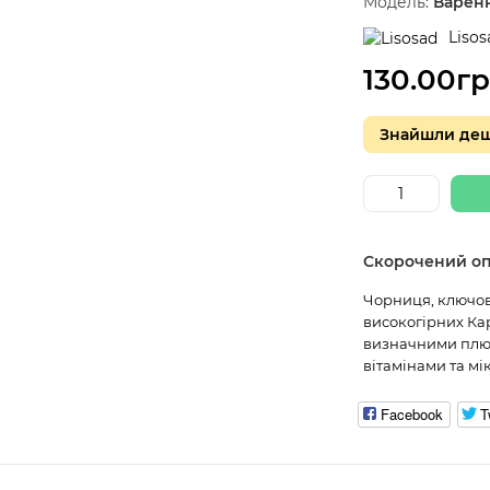
Модель:
Варен
Lisos
130.00г
Знайшли де
Скорочений о
Чорниця, ключов
високогірних Ка
визначними плюс
вітамінами та мі
Facebook
T