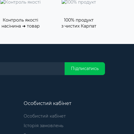
Контроль якості
100% продукт
насінина ➜ товар
з чистих Карпат
Підписатись
Особистий кабінет
Особистий кабінет
Історія замовлень