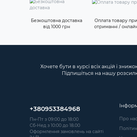
Безкоштовна доставка
Оплата товару пр
від 1000 грн
отриманні / онлай
Хочете бути в курсі всіх акцій і знижо
Підпишіться на нашу розсил
Інформ
+380953384968
Про на
Пн-Пт з 09:00 до 18:00
Сб-Нед з 10:00 до 18.00
Політик
Оформлення замовлень на сайті