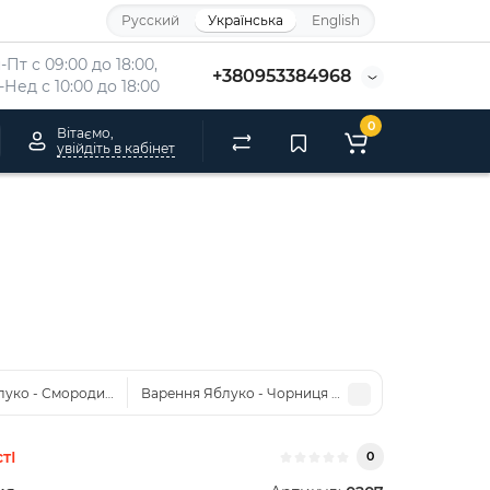
Русский
Українська
English
-Пт с 09:00 до 18:00, 
+380953384968
-Нед с 10:00 до 18:00
0
Вітаємо,
увійдіть в кабінет
луко - Смородина 330г
Варення Яблуко - Чорниця 330г
тІ
0