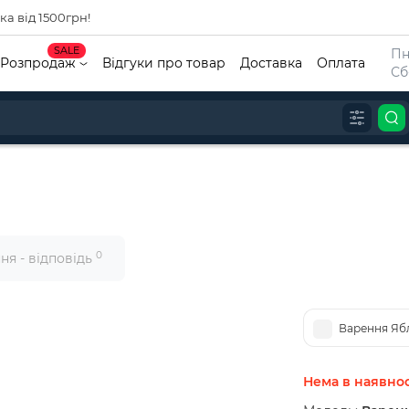
а від 1500грн!
SALE
Пн
Розпродаж
Відгуки про товар
Доставка
Оплата
Сб
0
ня - відповідь
Варення Яб
Нема в наявнос