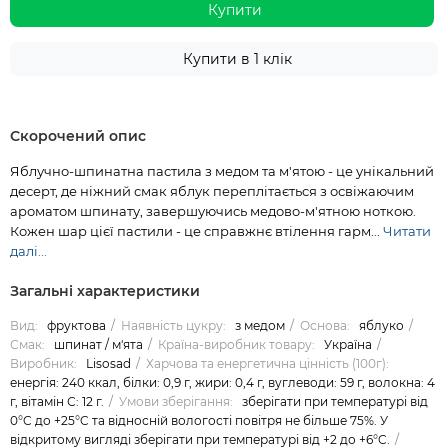
Купити
Купити в 1 клік
Скорочений опис
Яблучно-шпинатна пастила з медом та м'ятою - це унікальний
десерт, де ніжний смак яблук переплітається з освіжаючим
ароматом шпинату, завершуючись медово-м'ятною ноткою.
Кожен шар цієї пастили - це справжнє втілення гарм...
Читати
далі...
Загальні характеристики
Вид:
фруктова
Наявність цукру:
з медом
Основа:
яблуко
Смак:
шпинат / м'ята
Країна-виробник товару:
Україна
Виробник:
Lisosad
Харчова та енергетична цінність (100г):
енергія: 240 ккал, білки: 0,9 г, жири: 0,4 г, вуглеводи: 59 г, волокна: 4
г, вітамін С: 12 г.
Умови зберігання:
зберігати при температурі від
0°C до +25°C та відносній вологості повітря не більше 75%. У
відкритому вигляді зберігати при температурі від +2 до +6°C.