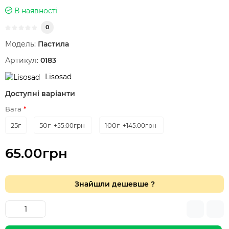
В наявності
0
Модель:
Пастила
Артикул:
0183
Lisosad
Доступні варіанти
Вага
25г
50г
100г
+55.00грн
+145.00грн
65.00грн
Знайшли дешевше ?