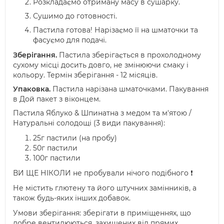
Розкладаємо отриману масу в сушарку.
Сушимо до готовності.
Пастила готова! Нарізаємо її на шматочки та
фасуємо для подачі.
Зберігання.
Пастила зберігається в прохолодному
сухому місці досить довго, не змінюючи смаку і
кольору. Термін зберігання - 12 місяців.
Упаковка
.
Пастила нарізана шматочками. Пакування
в Дой пакет з віконцем.
Пастила Яблуко & Шпинатна з медом та м'ятою /
Натуральні солодощі (3 види пакування):
25г пастили (на пробу)
50г пастили
100г пастили
ВИ ЩЕ НІКОЛИ не пробували нічого подібного ❗️
Не містить глютену та його штучних замінників, а
також будь-яких інших добавок.
Умови зберігання: зберігати в приміщеннях, що
добре вентилюються, захищених від прямих