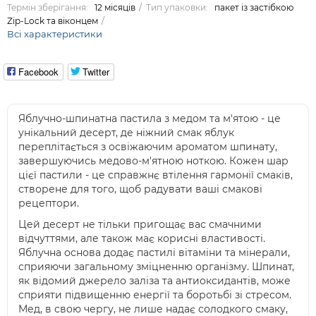
Термін зберігання:
12 місяців
Тип упаковки:
пакет із застібкою
Zip-Lock та віконцем
Всі характеристики
Facebook
Twitter
Яблучно-шпинатна пастила з медом та м'ятою - це
унікальний десерт, де ніжний смак яблук
переплітається з освіжаючим ароматом шпинату,
завершуючись медово-м'ятною ноткою. Кожен шар
цієї пастили - це справжнє втілення гармонії смаків,
створене для того, щоб радувати ваші смакові
рецептори.
Цей десерт не тільки пригощає вас смачними
відчуттями, але також має корисні властивості.
Яблучна основа додає пастилі вітаміни та мінерали,
сприяючи загальному зміцненню організму. Шпинат,
як відомий джерело заліза та антиоксидантів, може
сприяти підвищенню енергії та боротьбі зі стресом.
Мед, в свою чергу, не лише надає солодкого смаку,