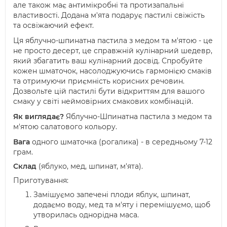
але також має антимікробні та протизапальні
властивості. Додана м'ята подарує пастилі свіжість
та освіжаючий ефект.
Ця яблучно-шпинатна пастила з медом та м'ятою - це
не просто десерт, це справжній кулінарний шедевр,
який збагатить ваш кулінарний досвід. Спробуйте
кожен шматочок, насолоджуючись гармонією смаків
та отримуючи приємність корисних речовин.
Дозвольте цій пастилі бути відкриттям для вашого
смаку у світі неймовірних смакових комбінацій.
Як виглядає?
Яблучно-Шпинатна пастила з медом та
м'ятою салатового кольору.
Вага
одного шматочка (рогалика) - в середньому 7-12
грам.
Склад
(яблуко, мед, шпинат, м'ята)
.
Приготування:
Замішуємо запечені плоди яблук, шпинат,
додаємо воду, мед та м'яту і перемішуємо, щоб
утворилась однорідна маса.