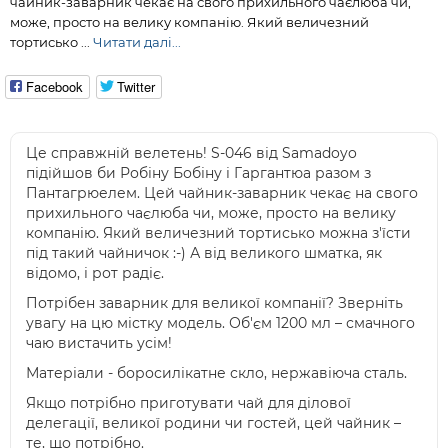
чайник-заварник чекає на свого прихильного чаєлюба чи,
може, просто на велику компанію. Який величезний
тортисько ...
Читати далі...
Facebook
Twitter
Це справжній велетень! S-046 від Samadoyo
підійшов би Робіну Бобіну і Гаргантюа разом з
Пантагрюелем. Цей чайник-заварник чекає на свого
прихильного чаєлюба чи, може, просто на велику
компанію. Який величезний тортисько можна з'їсти
під такий чайничок :-) А від великого шматка, як
відомо, і рот радіє.
Потрібен заварник для великої компанії? Зверніть
увагу на цю містку модель. Об'єм 1200 мл – смачного
чаю вистачить усім!
Матеріали - боросилікатне скло, нержавіюча сталь.
Якщо потрібно приготувати чай для ділової
делегації, великої родини чи гостей, цей чайник –
те, що потрібно.