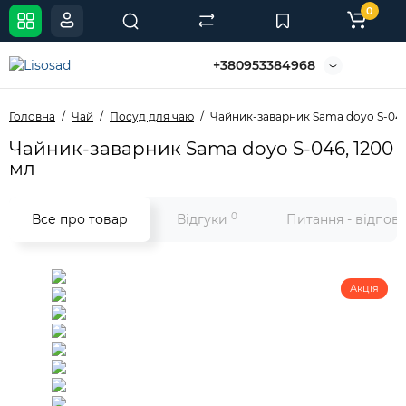
0
+380953384968
Головна
Чай
Посуд для чаю
Чайник-заварник Sama doyo S-046
Чайник-заварник Sama doyo S-046, 1200
мл
0
Все про товар
Відгуки
Питання - відпов
Акція