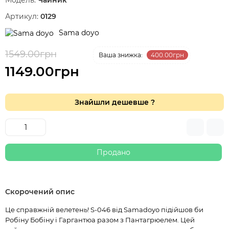
Модель:
Чайник
Артикул:
0129
Sama doyo
1549.00грн
-26 %
Ваша знижка:
400.00грн
1149.00грн
Знайшли дешевше ?
Продано
Скорочений опис
Це справжній велетень! S-046 від Samadoyo підійшов би
Робіну Бобіну і Гаргантюа разом з Пантагрюелем. Цей