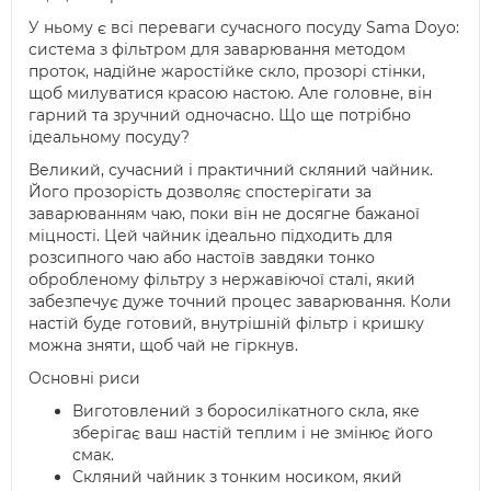
У ньому є всі переваги сучасного посуду Sama Doyo:
система з фільтром для заварювання методом
проток, надійне жаростійке скло, прозорі стінки,
щоб милуватися красою настою. Але головне, він
гарний та зручний одночасно. Що ще потрібно
ідеальному посуду?
Великий, сучасний і практичний скляний чайник.
Його прозорість дозволяє спостерігати за
заварюванням чаю, поки він не досягне бажаної
міцності. Цей чайник ідеально підходить для
розсипного чаю або настоїв завдяки тонко
обробленому фільтру з нержавіючої сталі, який
забезпечує дуже точний процес заварювання. Коли
настій буде готовий, внутрішній фільтр і кришку
можна зняти, щоб чай не гіркнув.
Основні риси
Виготовлений з боросилікатного скла, яке
зберігає ваш настій теплим і не змінює його
смак.
Скляний чайник з тонким носиком, який