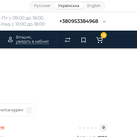
Русский
Українська
English
-Пт с 09:00 до 18:00, 
+380953384968
-Нед с 10:00 до 18:00
0
Вітаємо,
увійдіть в кабінет
 чіпси курячі
тІ
0