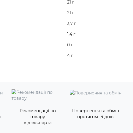
21 г
21 г
3,7 г
1,4 г
0 г
4 г
и
Рекомендації по
Повернення та обмін
н
товару
протягом 14 днів
від експерта