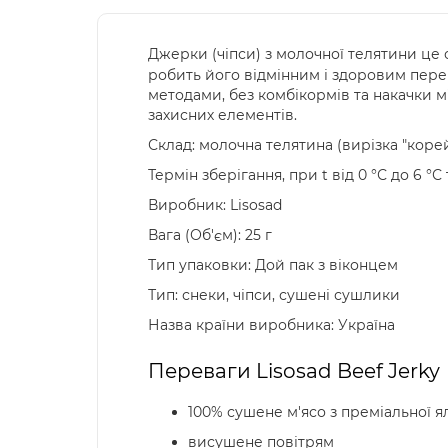
Джерки (чіпси) з молочної телятини це 
робить його відмінним і здоровим пере
методами, без комбікормів та накачки м
захисних елементів.
Склад: молочна телятина (вирізка "корейк
Термін зберігання, при t від 0 °С до 6 °С
Виробник: Lisosad
Вага (Об'єм): 25 г
Тип упаковки: Дой пак з віконцем
Тип: снеки, чіпси, сушені сушлики
Назва країни виробника: Україна
Переваги Lisosad Beef Jerky
100% сушене м'ясо з преміальної я
висушене повітрям