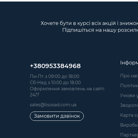
Хочете бути в курсі всіх акцій і знижо
Підпишіться на нашу розсил
Інформ
+380953384968
Про на
Пн-Пт з 09:00 до 18:00
Сб-Нед з 10:00 до 18.00
Політик
Оформлення замовлень на сайті
24/7
Умови 
sales@lisosad.com.ua
Зворотн
Карта с
Замовити дзвінок
Виробн
Партне