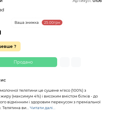
и
Артикул:
0106
ad
1 %
Ваша знижка:
25.00грн
н
шевше ?
Продано
пис
 молочної телятини це сушене м'ясо (100%) з
жиру (максимум 4%) і високим вмістом білків - до
ого відмінним і здоровим перекусом з преміальної
 Телятина ви...
Читати далі...