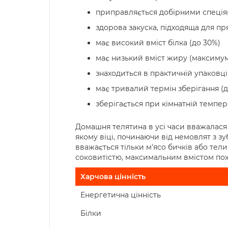
приправляється добірними спеці
здорова закуска, підходяща для п
має високий вміст білка (до 30%)
має низький вміст жиру (максиму
знаходиться в практичній упаковці
має тривалий термін зберігання (д
зберігається при кімнатній темпер
Домашня телятина в усі часи вважалася
якому віці, починаючи від немовлят з з
вважається тільки м'ясо бичків або тели
соковитістю, максимальним вмістом пож
Харчова цінність
Енергетична цінність
Білки