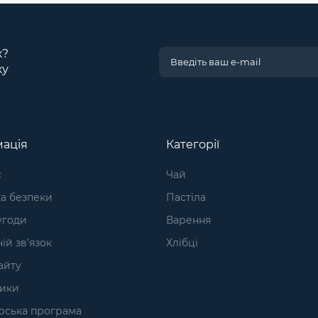
к?
ку
ація
Категорії
с
Чай
а безпеки
Пастіла
угоди
Варення
ій зв’язок
Хлібці
айту
ики
рська програма