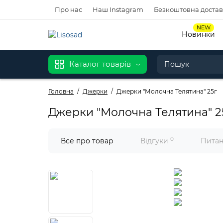
Про нас
Наш Instagram
Безкоштовна доставк
NEW
Новинки
Каталог товарів
Головна
Джерки
Джерки "Молочна Телятина" 25г
Джерки "Молочна Телятина" 2
0
Все про товар
Відгуки
Питан