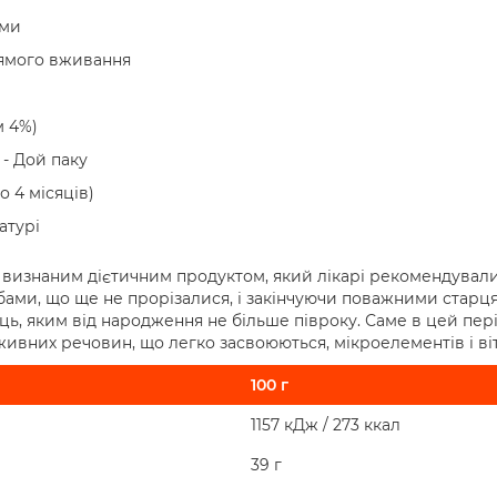
ями
рямого вживання
м 4%)
 - Дой паку
о 4 місяців)
атурі
 визнаним дієтичним продуктом, який лікарі рекомендували
убами, що ще не прорізалися, і закінчуючи поважними старця
ць, яким від народження не більше півроку. Саме в цей пері
ивних речовин, що легко засвоюються, мікроелементів і віт
100 г
1157 кДж / 273 ккал
39 г