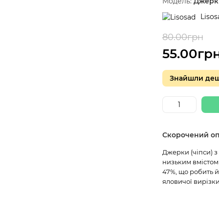
Модель:
Джерк
Lisos
80.00грн
-3
55.00гр
Знайшли де
Скорочений о
Джерки (чіпси) з
низьким вмістом 
47%, що робить й
яловичої вирізки.