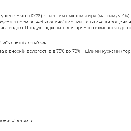
сушене м'ясо (100%) з низьким вмістом жиру (максимум 4%) і
кусом з преміальної яловичої вирізки. Телятина вирощена 
'яса водою. Продукт підходить для прямого вживання і до т
а"), спеції для м'яса.
 та відносній вологості від 75% до 78% – цілими кусками (порц
ловичої вирізки