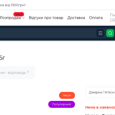
а від 1500грн!
SALE
Пн
Розпродаж
Відгуки про товар
Доставка
Оплата
Сб
5г
0
ня - відповідь
Джерки / М'ясні
Акція
Популярний
Нема в наявнос