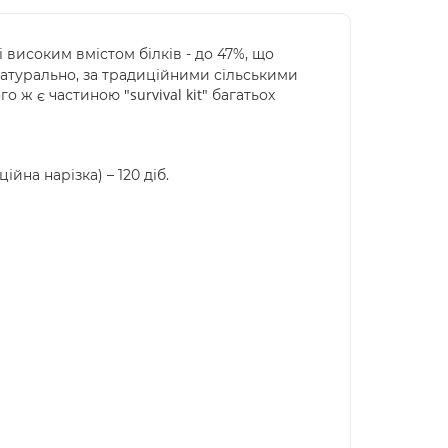
 високим вмістом білків - до 47%, що
натурально, за традиційними сільськими
"survival kit"
ого ж є частиною
багатьох
ійна нарізка) – 120 діб.