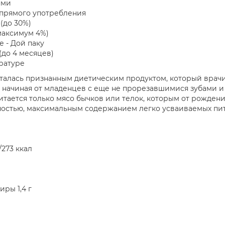
ями
я прямого употребления
(до 30%)
максимум 4%)
е - Дой паку
(до 4 месяцев)
ратуре
италась признанным диетическим продуктом, который врач
 начиная от младенцев с еще не прорезавшимися зубами и
итается только мясо бычков или телок, которым от рождени
чностью, максимальным содержанием легко усваиваемых пи
/273 ккал
ры 1,4 г