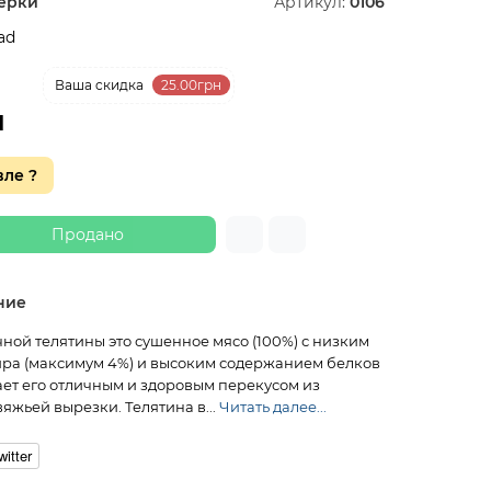
ерки
Артикул:
0106
ad
1 %
Ваша cкидка
25.00грн
н
ле ?
Продано
ние
ной телятины это сушенное мясо (100%) с низким
ра (максимум 4%) и высоким содержанием белков
лает его отличным и здоровым перекусом из
яжьей вырезки. Телятина в...
Читать далее...
witter