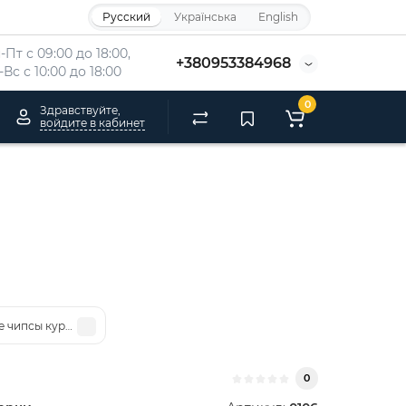
Русский
Українська
English
-Пт с 09:00 до 18:00, 
+380953384968
-Вс 
с 10:00 до 18:00
0
Здравствуйте,
войдите в кабинет
е чипсы куриные
0