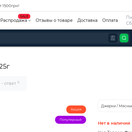
т 1500грн!
SALE
Пн
Распродажа
Отзывы о товаре
Доставка
Оплата
Сб
25г
0
 - ответ
Джерки / Мясны
Акция
Популярный
Нет в наличии