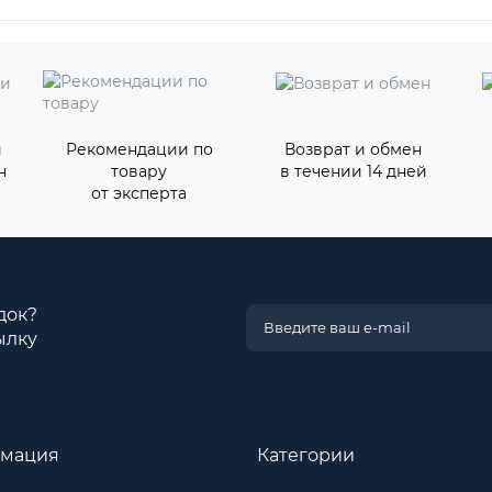
и
Рекомендации по
Возврат и обмен
н
товару
в течении 14 дней
от эксперта
док?
ылку
мация
Категории