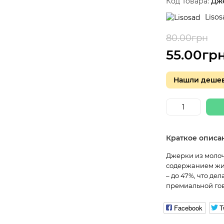
Код Товара:
Дж
Lisos
80.00грн
-3
55.00гр
Нашли дешев
Краткое описа
Джерки из молоч
содержанием жи
– до 47%, что де
премиальной гов
Facebook
T