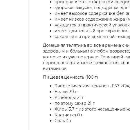
приправляется отборными специ
здоровая закуска, подходящая дл
имеет высокое содержание белка 
имеет низкое содержание жира (
находится в практической упаковк
имеет длительный срок хранения 
сохраняется при комнатной темпе
Домашняя телятина во все времена сч
здоровым и больным в любом возрасте,
которые их уже потеряли. Телятиной сч
период оно отличается нежностью, со
витаминов.
Пищевая ценность (100 г)
Энергетическая ценность 1157 кДж
Белки 39 г
Углеводы 21 г
по этому сахар 21 г
Жиры 3,7 г из этого насыщенные жи
Клетчатка 0 г
Соль 4 г