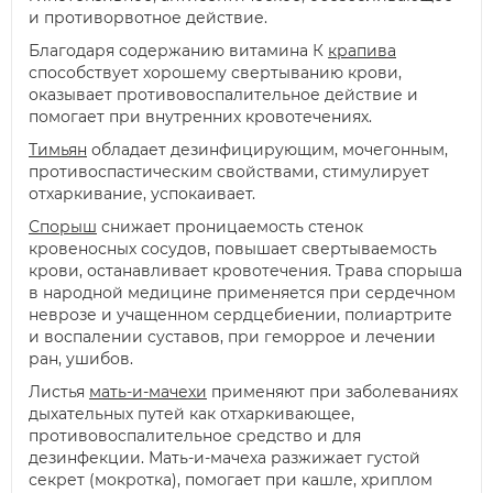
и противорвотное действие.
Благодаря содержанию витамина К
крапива
способствует хорошему свертыванию крови,
оказывает противовоспалительное действие и
помогает при внутренних кровотечениях.
Тимьян
обладает дезинфицирующим, мочегонным,
противоспастическим свойствами, стимулирует
отхаркивание, успокаивает.
Спорыш
снижает проницаемость стенок
кровеносных сосудов, повышает свертываемость
крови, останавливает кровотечения. Трава спорыша
в народной медицине применяется при сердечном
неврозе и учащенном сердцебиении, полиартрите
и воспалении суставов, при геморрое и лечении
ран, ушибов.
Листья
мать-и-мачехи
применяют при заболеваниях
дыхательных путей как отхаркивающее,
противовоспалительное средство и для
дезинфекции. Мать-и-мачеха разжижает густой
секрет (мокротка), помогает при кашле, хриплом