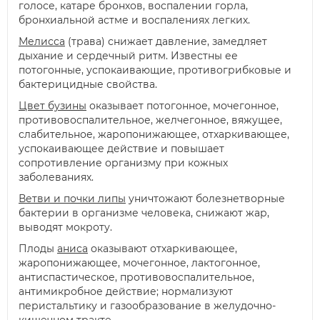
голосе, катаре бронхов, воспалении горла,
бронхиальной астме и воспалениях легких.
Мелисса
(трава) снижает давление, замедляет
дыхание и сердечный ритм. Известны ее
потогонные, успокаивающие, противогрибковые и
бактерицидные свойства.
Цвет бузины
оказывает потогонное, мочегонное,
противовоспалительное, желчегонное, вяжущее,
слабительное, жаропонижающее, отхаркивающее,
успокаивающее действие и повышает
сопротивление организму при кожных
заболеваниях.
Ветви и почки липы
уничтожают болезнетворные
бактерии в организме человека, снижают жар,
выводят мокроту.
Плоды
аниса
оказывают отхаркивающее,
жаропонижающее, мочегонное, лактогонное,
антиспастическое, противовоспалительное,
антимикробное действие; нормализуют
перистальтику и газообразование в желудочно-