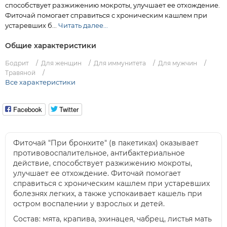
способствует разжижению мокроты, улучшает ее отхождение.
Фиточай помогает справиться с хроническим кашлем при
устаревших б...
Читать далее...
Общие характеристики
Бодрит
Для женщин
Для иммунитета
Для мужчин
Травяной
Все характеристики
Facebook
Twitter
Фиточай "При бронхите" (в пакетиках) оказывает
противовоспалительное, антибактериальное
действие, способствует разжижению мокроты,
улучшает ее отхождение. Фиточай помогает
справиться с хроническим кашлем при устаревших
болезнях легких, а также успокаивает кашель при
остром воспалении у взрослых и детей.
Состав: мята, крапива, эхинацея, чабрец, листья мать