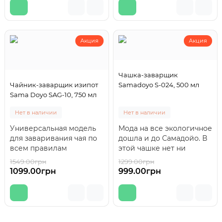
Акция
Акция
Чашка-заварщик
Чайник-заварщик изипот
Samadoyo S-024, 500 мл
Sama Doyo SAG-10, 750 мл
Нет в наличии
Нет в наличии
Универсальная модель
Мода на все экологичное
для заваривания чая по
дошла и до Самадойо. В
всем правилам
этой чашке нет ни
китайского метода
грамма
1549.00грн
1299.00грн
-29 %
-23 %
проливов. Подходит для
пластика.Боросиликатное
1099.00грн
999.00грн
л..
стек..