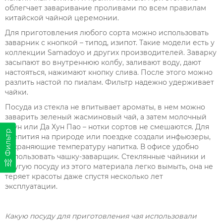
облегчает заваривание проливами по всем правилам
китайской чайной церемонии.
Для приготовления любого сорта можно использовать
заварник с кнопкой – типод, изипот. Такие модели есть у
коллекции Samadoyo и других производителей. Заварку
засыпают во внутреннюю колбу, заливают воду, дают
настояться, нажимают кнопку слива. После этого можно
разлить настой по пиалам. Фильтр надежно удерживает
чайки.
Посуда из стекла не впитывает ароматы, в нем можно
заварить зеленый жасминовый чай, а затем молочный
улун или Да Хун Пао – нотки сортов не смешаются. Для
Фильтр
чаепития на природе или поездке создали инфьюзеры,
сохраняющие температуру напитка. В офисе удобно
использовать чашку-заварщик. Стеклянные чайники и
другую посуду из этого материала легко вымыть, она не
теряет красоты даже спустя несколько лет
эксплуатации.
Какую посуду для приготовления чая использовали