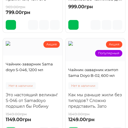
хитовый родственник.
правильного
999.00грн
969.00грн
-18 %
Черная крышка не та..
заваривания чая. Разных
799.00грн
объе..
Акция
Акция
Популярный
Чайник-заварник Sama
doyo S-046, 1200 мл
Чайник-заварник изитоп
Sama Doyo B-02, 600 мл
Нет в наличии
Нет в наличии
Это настоящий великан!
Как мы раньше жили без
S-046 от Samadoyo
типодов? Сложно
подошел бы Робину
представить. Зато
Бобину и Гаргантюа
теперь чайник с кнопкой
1549.00грн
1649.00грн
-26 %
-24 %
вместе с Пантагрюэлем...
превращает чаепитие..
1149.00грн
1249.00грн