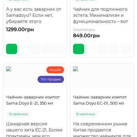
А у вас есть заварник от
Чайник для подлинного
Samadoyo? Если нет,
эстета. Минимализм и
убирайте этого
функциональность – вот
красавца.
принципы Самадойо.
1299.00грн
1149.00грн
-26 %
Универсальная модель
Впрочем, нам то..
849.00грн
под любой..
Акция
Топ продаж
Чайник-заварник изипот
Чайник-заварник изипот
Sama Doyo E-21, 350 мл
Sama Doyo EC-01, 500 мл
В наличии
В наличии
Шикарная версия
На современном рынке
нашего хита EC-21. Более
Китая продается
практичен, чем его
множество чайников для