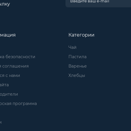
ылку
мация
Категории
Чай
ка безопасности
Пастила
я соглашения
Варенье
ся с нами
Хлебцы
айта
одители
рская программа
и