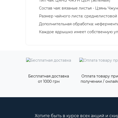
Тип чая: ЦЯНЬ ЧЖУН ЦЕН (зеленый)
Состав чая: вязаные листья - Цзянь Чжу
Размер чайного листа: среднелистовой
Дополнительная обработка: нефермен
Каждое ядрышко имеет собственную упа
Бесплатная доставка
Оплата товару пр
от 1000 грн
получении / онлай
Хотите быть в курсе всех акций и ски