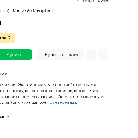
й
Артикул:
0238
Менхай (Menghai)
н
ле ?
Купить
Купить в 1 клик
ние
ый чай "Экзотическое увлечение" с цветками
нта - это художественное произведение в мире
ватывает с первого взгляда. Он изготавливается из
 чайных листьев, кот...
Читать далее...
witter