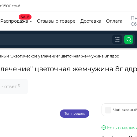
т 1500грн!
SALE
Пн
Распродажа
Отзывы о товаре
Доставка
Оплата
Сб
аный "Экзотическое увлечение" цветочная жемчужина 8г ядро
влечение" цветочная жемчужина 8г яд
0
 - ответ
Чай вязаный
Топ продаж
Есть в налич