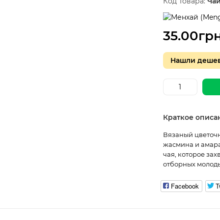
Код Товара:
Ча
35.00гр
Нашли дешев
Краткое описа
Вязаный цветочн
жасмина и амара
чая, которое зах
отборных молодых
Facebook
T