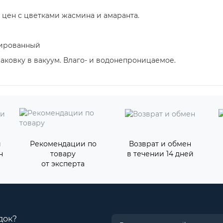
н цен с цветками жасмина и амаранта.
тированный
ковку в вакуум. Влаго- и водонепроницаемое.
и
Рекомендации по
Возврат и обмен
н
товару
в течении 14 дней
от эксперта
док?