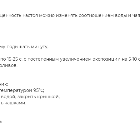
щенность настоя можно изменять соотношением воды и чая,
му подышать минуту;
о 15-25 с, с постепенным увеличением экспозиции на 5-10 
оливов.
ик;
 температурой 95℃;
 водой, закрыть крышкой;
ть чашками.
ь