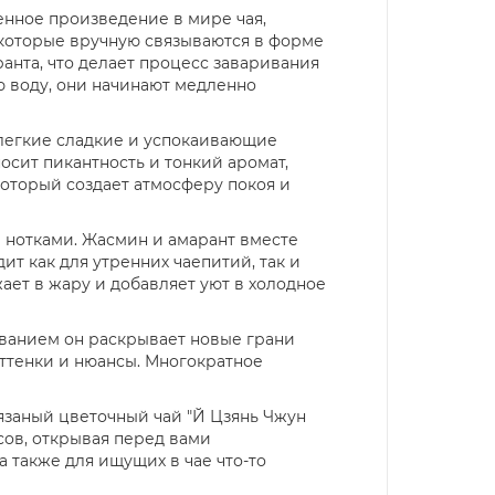
енное произведение в мире чая,
, которые вручную связываются в форме
нта, что делает процесс заваривания
ю воду, они начинают медленно
 легкие сладкие и успокаивающие
осит пикантность и тонкий аромат,
оторый создает атмосферу покоя и
и нотками. Жасмин и амарант вместе
ит как для утренних чаепитий, так и
жает в жару и добавляет уют в холодное
иванием он раскрывает новые грани
оттенки и нюансы. Многократное
Вязаный цветочный чай "Й Цзянь Чжун
сов, открывая перед вами
 также для ищущих в чае что-то