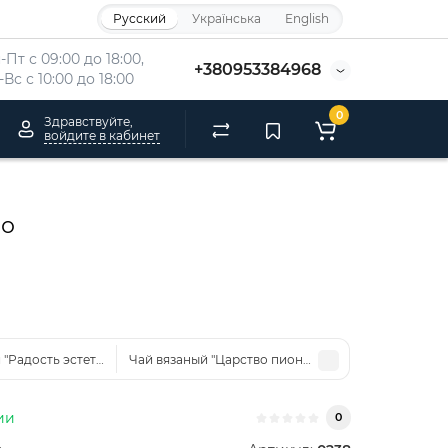
Русский
Українська
English
-Пт с 09:00 до 18:00, 
+380953384968
-Вс 
с 10:00 до 18:00
0
Здравствуйте,
войдите в кабинет
ро
 "Радость эстета" цветочная жемчужина 8г ядрышко
Чай вязаный "Царство пиона" цветочная жемчужи
ии
0