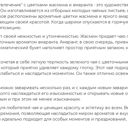
влечение" с цветками жасмина и амаранта - это художеств
. Он изготавливается из отборных молодых чайных листьев
ов расположены ароматные цветки жасмина и яркого амара
ающим своей красотой. Когда шарики опускаются в горячу
мпозицию.
т своей нежностью и утонченностью. Жасмин придает чаю
очным ароматом амаранта. Амарант, в свою очередь, привн
матический букет наполняет простор приятным запахом, к
 сочетая в себе легкую терпкость зеленого чая с цветочным
который приятно удивляет каждому глотку. Этот чай подход
сслабиться и насладиться моментом. Он также отлично осве
 можно заваривать несколько раз, и с каждым новым завар
 долго наслаждаться его изысканностью и открывать новые 
ным и при этом не менее изысканным.
ля любителей чая и ценящих красоту и эстетику во всем. 
 церемония, позволяющая насладиться миром ароматов и вку
идеально подходит для особых моментов и празднований, а