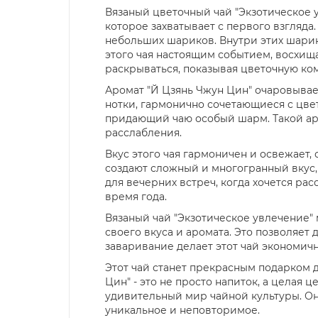
Вязаный цветочный чай "Экзотическое у
которое захватывает с первого взгляда
небольших шариков. Внутри этих шарик
этого чая настоящим событием, восхищ
раскрываться, показывая цветочную ко
Аромат "Й Цзянь Чжун Цин" очаровывае
нотки, гармонично сочетающиеся с цвет
придающий чаю особый шарм. Такой аро
расслабления.
Вкус этого чая гармоничен и освежает,
создают сложный и многогранный вкус, 
для вечерних встреч, когда хочется ра
время года.
Вязаный чай "Экзотическое увлечение"
своего вкуса и аромата. Это позволяет
заваривание делает этот чай экономич
Этот чай станет прекрасным подарком д
Цин" - это не просто напиток, а целая
удивительный мир чайной культуры. Он 
уникальное и неповторимое.