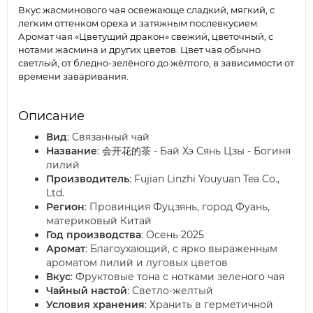
Вкус жасминового чая освежающе сладкий, мягкий, с
легким оттенком ореха и затяжным послевкусием.
Аромат чая «Цветущий дракон» свежий, цветочный, с
нотами жасмина и других цветов. Цвет чая обычно
светлый, от бледно-зелёного до жёлтого, в зависимости от
времени заваривания.
Описание
Вид
: Связанный чай
Название
: 会开花的茶 - Бай Хэ Сянь Цзы - Богиня
лилий
Производитель
: Fujian Linzhi Youyuan Tea Co.,
Ltd.
Регион
: Провинция Фуцзянь, город Фуань,
материковый Китай
Год производства
: Осень 2025
Аромат
: Благоухающий, с ярко выраженным
ароматом лилий и луговых цветов
Вкус
: Фруктовые тона с нотками зеленого чая
Чайный настой
: Светло-желтый
Условия хранения
: Хранить в герметичной