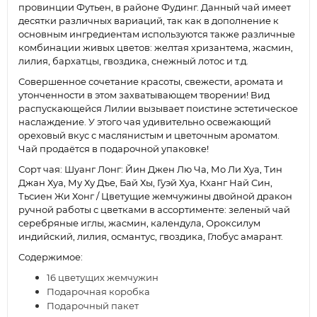
провинции Футьен, в районе Фудинг. Данный чай имеет
десятки различных вариаций, так как в дополнение к
основным ингредиентам используются также различные
комбинации живых цветов: желтая хризантема, жасмин,
лилия, бархатцы, гвоздика, снежный лотос и т.д.
Совершенное сочетание красоты, свежести, аромата и
утонченности в этом захватывающем творении! Вид
распускающейся Лилии вызывает поистине эстетическое
наслаждение. У этого чая удивительно освежающий
ореховый вкус с маслянистым и цветочным ароматом.
Чай продаётся в подарочной упаковке!
Сорт чая: Шуанг Лонг: Йин Джен Лю Ча, Мо Ли Хуа, Тин
Джан Хуа, Му Ху Дъе, Бай Хы, Гуэй Хуа, Кханг Най Син,
Тьсиен Жи Хонг / Цветущие жемчужины двойной дракон
ручной работы с цветками в ассортименте: зеленый чай
cеребряные иглы, жасмин, календула, Ороксилум
индийский, лилия, османтус, гвоздика, Глобус амарант.
Содержимое:
16 цветущих жемчужин
Подарочная коробка
Подарочный пакет