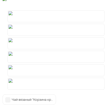
Чай вязаный "Корзина красок" цветочная жемчужина 8г ядрыш